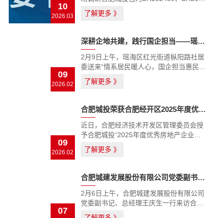
10
07、BH202429地块项目，协调解决难点
了解更多
》
2026.03
堵点。辖区相关管理部门、常青街道、同
安街道，供电迁改等主要负责人参加，合
肥城投党支部书记、董事长毛雷等相...
深耕企地共建，践行国企担当——瑶海区红光街道社区向合肥城投赠送致谢锦旗
2月9日上午，瑶海区红光街道枞阳路社居
委送来“情系居民暖人心，国企担当惠民生”
09
锦旗，对合肥城投在瑶海区在建地块建设
了解更多
》
2026.02
过程中，始终坚持以人民为中心的理念，
主动为共建社区排忧解难，为群众解决实
际问题表示感谢。合肥城...
合肥城投荣获合肥经开区2025年度优秀房地产企业奖
近日，合肥经济技术开发区管理委员会授
予合肥城投“2025年度优秀房地产企业
09
奖”，奖项聚焦开发投资规模、建设进度、
了解更多
》
2026.02
品质履约、社会责任等指标综合评定。荣
膺这一奖项是合肥经开区对合肥城投精耕
地产开发、提升区域能级、助力...
合肥城建发展股份有限公司党委副书记、总经理王庆生一行来访
2月6日上午，合肥城建发展股份有限公司
党委副书记、总经理王庆生一行来访合肥
07
城投开展座谈交流。合肥城投党支部书
了解更多
》