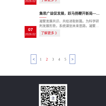
2026.02
记、董事长毛雷等相关人员参加座谈。 在
交流会上，双方围绕房地产开发项目全周
期管控、成本...
集思广益促发展，跃马扬鞭开新局——合肥城投召开2026年度工作务虚会
凝聚发展共识、共绘进取新篇。为科学研
判发展形势，系统谋划未来思路，凝聚奋
07
勇前行共识，2026年2月5日，合肥城投召
了解更多
》
2026.02
开2026年度工作务虚会。会议由公司总经
理张寅主持，公司领导班子、外部董事、
中层管理人员及业务骨...
<
1
2
3
4
5
>