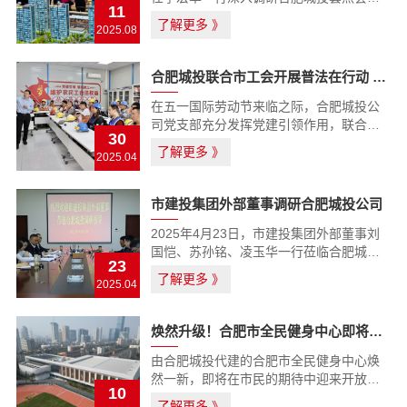
11
目，实地了解项目建设进度、市场销售及
了解更多
》
2025.08
配套建设等相关情况。建投集团党委副书
记、总经理陆勤航，城投公司党支部书
记、董事长毛雷，...
合肥城投联合市工会开展普法在行动 共建和谐劳动关系
在五一国际劳动节来临之际，合肥城投公
司党支部充分发挥党建引领作用，联合合
30
肥市工会系统“八五”普法宣讲团，特邀安徽
了解更多
》
2025.04
皖和律师事务所资深律师走进承寓·明月里
项目，以"红色工地"建设为抓手，为一线工
友开展法律专题宣讲...
市建投集团外部董事调研合肥城投公司
2025年4月23日，市建投集团外部董事刘
国恺、苏孙铭、凌玉华一行莅临合肥城投
23
公司开展实地调研指导工作。市建投集团
了解更多
》
2025.04
董事会秘书范红金，公司党支部书记、董
事长毛雷、副总经理朱庆、副总经理方红
星参与调研。 ...
焕然升级！合肥市全民健身中心即将开放
由合肥城投代建的合肥市全民健身中心焕
然一新，即将在市民的期待中迎来开放。
10
合肥市全民健身中心位于合肥市老城区阜
了解更多
》