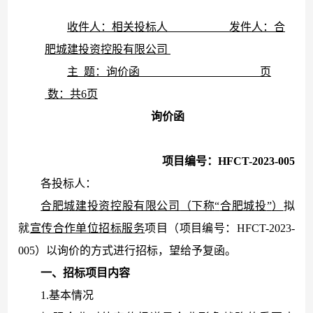
收件人：相关投标人
发件人：
合
肥城建投资控股有限公司
主
题：询价函
页
数：共
6
页
询价函
项目编号：
H
FCT-
20
2
3-
005
各投标人：
合肥城建投资控股有限公司
（下称
“
合肥城投
”
）
拟
就
宣传合作单位招标
服务
项目（项目编号：HFCT-2023-
005）以询价的方式进行招标，望给予复函。
一、招标项目内容
1.基本情况