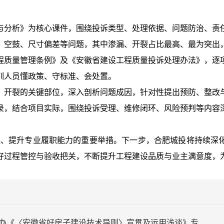
与分析》为核心课件，围绕投诉类型、处理依据、问题防治、责
、空鼓、尺寸偏差等问题，其中渗漏、开裂占比最高、最为突出
程质量管理条例》及《安徽省建设工程质量投诉处理办法》，逐
训人员懂政策、守标准、会处置。
、开裂的关键部位，深入剖析问题成因，针对性提出预防、整改
录，结合项目实际，围绕投诉受理、维修闭环、风险预判等内容
理、提升专业履职能力的重要举措。下一步，合肥城投将持续深
好过程管控与验收把关，不断提升工程建设品质与业主满意度，
上一篇：【智享讲堂第十五期】合肥城投举办《〈安徽省好房子建设技术导则〉宣贯及运用浅谈》专题讲座